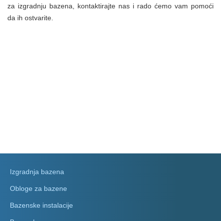
za izgradnju bazena, kontaktirajte nas i rado ćemo vam pomoći
da ih ostvarite.
Izgradnja bazena
Obloge za bazene
Bazenske instalacije