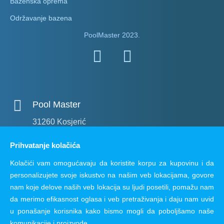
Bazenska oprema
Održavanje bazena
PoolMaster 2023.
Pool Master
31260 Kosjerić
Prihvatanje kolačića
E-mail adresa
Kolačići vam omogućavaju da koristite korpu za kupovinu i da
office@poolmaster.rs
personalizujete svoje iskustvo na našim veb lokacijama, govore
nam koje delove naših veb lokacija su ljudi posetili, pomažu nam
Telefon
da merimo efikasnost oglasa i veb pretraživanja i daju nam uvid
u ponašanje korisnika kako bismo mogli da poboljšamo naše
063 829 56 13
komunikacije i proizvode.