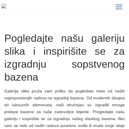
≡
Pogledajte našu galeriju
slika i inspirišite se za
izgradnju sopstvenog
bazena
Galerija slika pruža vam priliku da pogledate neke od naših
najimpresivnijih radova na izgradnji bazena. Od modernih dizajna
do luksuznih elemenata, naši stručnjaci su izgradili mnoge
prelepe bazene za naše zadovoljne klijente. Pregledajte našu
galeriju i inspirišite se za izgradnju vašeg vlastitog bazena. Ako
vam se neki od naših radova posebno sviđa ili imate svoje ideje