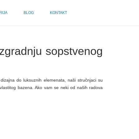
RIJA
BLOG
KONTAKT
a izgradnju sopstvenog
dizajna do luksuznih elemenata, naši stručnjaci su
g vlastitog bazena. Ako vam se neki od naših radova