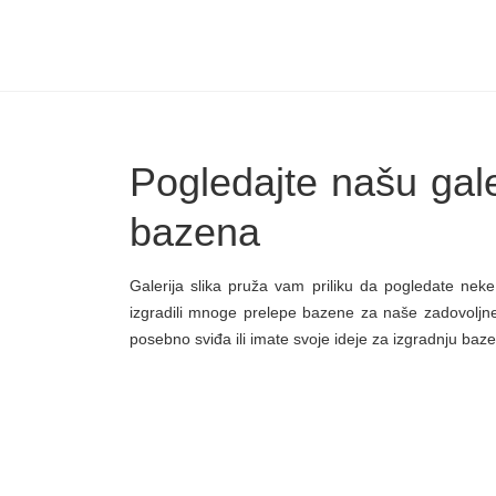
Pogledajte našu galer
bazena
Galerija slika pruža vam priliku da pogledate nek
izgradili mnoge prelepe bazene za naše zadovoljne 
posebno sviđa ili imate svoje ideje za izgradnju baz