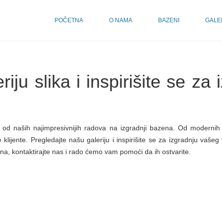
POČETNA
O NAMA
BAZENI
GALE
iju slika i inspirišite se z
e od naših najimpresivnijih radova na izgradnji bazena. Od modernih 
klijente. Pregledajte našu galeriju i inspirišite se za izgradnju vaše
ena, kontaktirajte nas i rado ćemo vam pomoći da ih ostvarite.