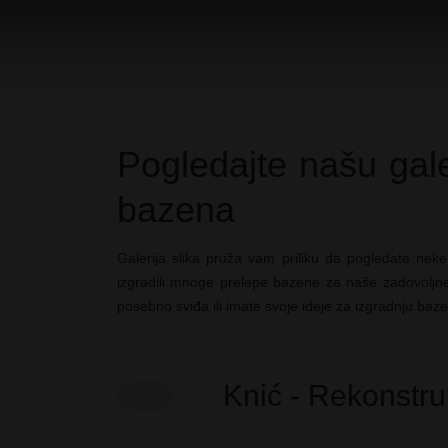
Pogledajte našu galer
bazena
Galerija slika pruža vam priliku da pogledate nek
izgradili mnoge prelepe bazene za naše zadovoljne 
posebno sviđa ili imate svoje ideje za izgradnju baz
Knić - Rekonstru