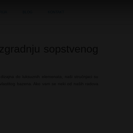
RIJA
BLOG
KONTAKT
a izgradnju sopstvenog
dizajna do luksuznih elemenata, naši stručnjaci su
g vlastitog bazena. Ako vam se neki od naših radova