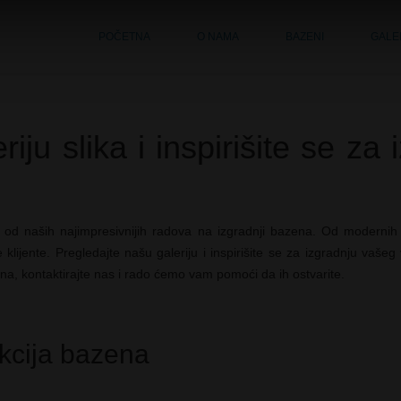
POČETNA
O NAMA
BAZENI
GALE
iju slika i inspirišite se z
e od naših najimpresivnijih radova na izgradnji bazena. Od modernih 
klijente. Pregledajte našu galeriju i inspirišite se za izgradnju vaše
ena, kontaktirajte nas i rado ćemo vam pomoći da ih ostvarite.
kcija bazena