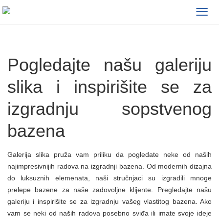
≡
Pogledajte našu galeriju
slika i inspirišite se za
izgradnju sopstvenog
bazena
Galerija slika pruža vam priliku da pogledate neke od naših
najimpresivnijih radova na izgradnji bazena. Od modernih dizajna
do luksuznih elemenata, naši stručnjaci su izgradili mnoge
prelepe bazene za naše zadovoljne klijente. Pregledajte našu
galeriju i inspirišite se za izgradnju vašeg vlastitog bazena. Ako
vam se neki od naših radova posebno sviđa ili imate svoje ideje