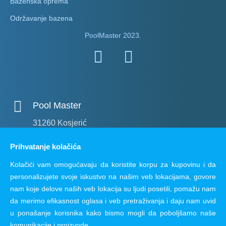
Bazenska oprema
Održavanje bazena
PoolMaster 2023.
Pool Master
31260 Kosjerić
Prihvatanje kolačića
E-mail adresa
Kolačići vam omogućavaju da koristite korpu za kupovinu i da
office@poolmaster.rs
personalizujete svoje iskustvo na našim veb lokacijama, govore
nam koje delove naših veb lokacija su ljudi posetili, pomažu nam
Telefon
da merimo efikasnost oglasa i veb pretraživanja i daju nam uvid
u ponašanje korisnika kako bismo mogli da poboljšamo naše
063 829 56 13
komunikacije i proizvode.