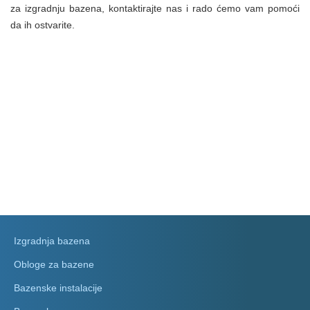
za izgradnju bazena, kontaktirajte nas i rado ćemo vam pomoći
da ih ostvarite.
Izgradnja bazena
Obloge za bazene
Bazenske instalacije