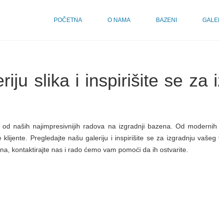
POČETNA
O NAMA
BAZENI
GALE
iju slika i inspirišite se z
e od naših najimpresivnijih radova na izgradnji bazena. Od modernih 
klijente. Pregledajte našu galeriju i inspirišite se za izgradnju vaše
ena, kontaktirajte nas i rado ćemo vam pomoći da ih ostvarite.