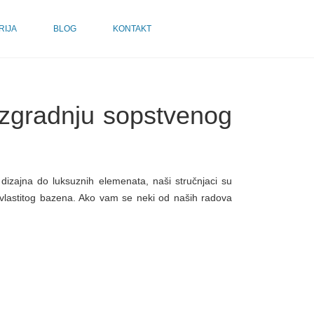
RIJA
BLOG
KONTAKT
a izgradnju sopstvenog
dizajna do luksuznih elemenata, naši stručnjaci su
g vlastitog bazena. Ako vam se neki od naših radova