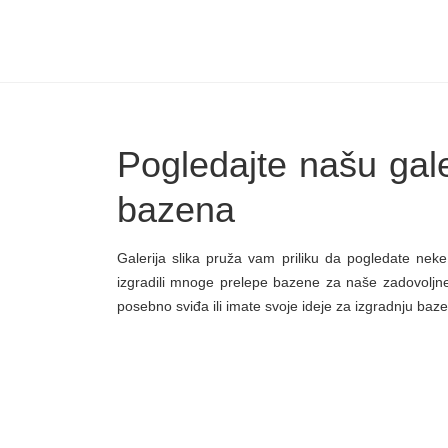
Pogledajte našu galer
bazena
Galerija slika pruža vam priliku da pogledate nek
izgradili mnoge prelepe bazene za naše zadovoljne 
posebno sviđa ili imate svoje ideje za izgradnju baz