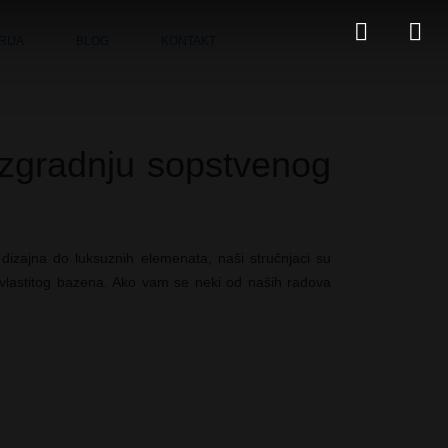
RIJA
BLOG
KONTAKT
a izgradnju sopstvenog
dizajna do luksuznih elemenata, naši stručnjaci su
g vlastitog bazena. Ako vam se neki od naših radova