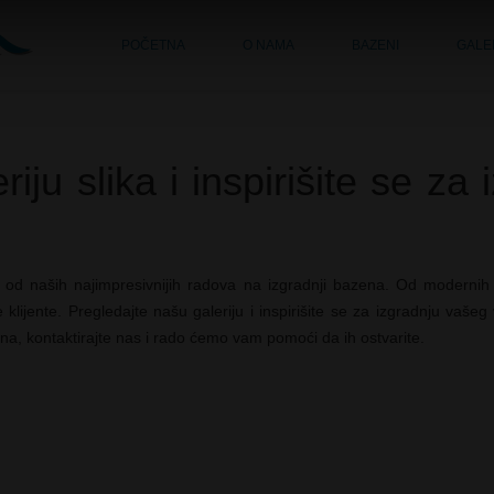
POČETNA
O NAMA
BAZENI
GALE
iju slika i inspirišite se z
e od naših najimpresivnijih radova na izgradnji bazena. Od modernih 
klijente. Pregledajte našu galeriju i inspirišite se za izgradnju vaše
ena, kontaktirajte nas i rado ćemo vam pomoći da ih ostvarite.