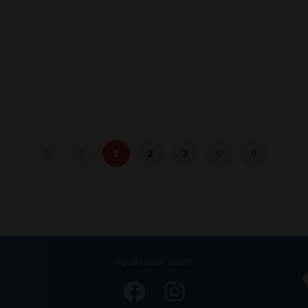
1
2
3
PoolMaster 2023.