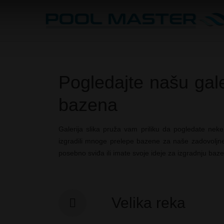
Pogledajte našu galer
bazena
Galerija slika pruža vam priliku da pogledate nek
izgradili mnoge prelepe bazene za naše zadovoljne 
posebno sviđa ili imate svoje ideje za izgradnju baz
Velika reka