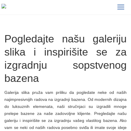
≡
Pogledajte našu galeriju
slika i inspirišite se za
izgradnju sopstvenog
bazena
Galerija slika pruža vam priliku da pogledate neke od naših
najimpresivnijih radova na izgradnji bazena. Od modernih dizajna
do luksuznih elemenata, naši stručnjaci su izgradili mnoge
prelepe bazene za naše zadovoljne klijente. Pregledajte našu
galeriju i inspirišite se za izgradnju vašeg vlastitog bazena. Ako
vam se neki od naših radova posebno sviđa ili imate svoje ideje