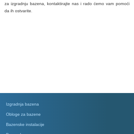
za izgradnju bazena, kontaktirajte nas i rado ćemo vam pomoći
da ih ostvarite.
Izgradnja bazena
Obloge za bazene
Bazenske instalacije