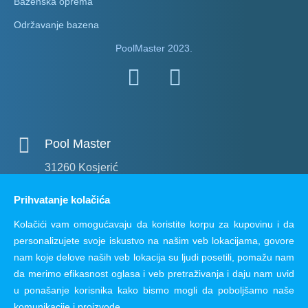
Bazenska oprema
Održavanje bazena
PoolMaster 2023.
Pool Master
31260 Kosjerić
Prihvatanje kolačića
E-mail adresa
Kolačići vam omogućavaju da koristite korpu za kupovinu i da
office@poolmaster.rs
personalizujete svoje iskustvo na našim veb lokacijama, govore
nam koje delove naših veb lokacija su ljudi posetili, pomažu nam
Telefon
da merimo efikasnost oglasa i veb pretraživanja i daju nam uvid
u ponašanje korisnika kako bismo mogli da poboljšamo naše
063 829 56 13
komunikacije i proizvode.